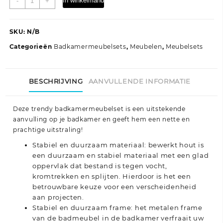
In winkelmand
-
+
delige
Badkamermeubelset
bewerkt
SKU:
N/B
hout
Categorieën
Badkamermeubelsets
,
Meubelen
,
Meubelsets
zwart
aantal
BESCHRIJVING
AANVULLENDE INFORMATIE
Deze trendy badkamermeubelset is een uitstekende
aanvulling op je badkamer en geeft hem een nette en
prachtige uitstraling!
Stabiel en duurzaam materiaal: bewerkt hout is
een duurzaam en stabiel materiaal met een glad
oppervlak dat bestand is tegen vocht,
kromtrekken en splijten. Hierdoor is het een
betrouwbare keuze voor een verscheidenheid
aan projecten.
Stabiel en duurzaam frame: het metalen frame
van de badmeubel in de badkamer verfraait uw