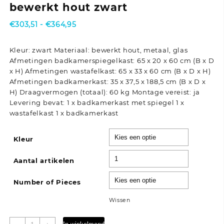
bewerkt hout zwart
Prijsklasse:
€
303,51
-
€
364,95
€303,51
tot
Kleur: zwart Materiaal: bewerkt hout, metaal, glas
€364,95
Afmetingen badkamerspiegelkast: 65 x 20 x 60 cm (B x D
x H) Afmetingen wastafelkast: 65 x 33 x 60 cm (B x D x H)
Afmetingen badkamerkast: 35 x 37,5 x 188,5 cm (B x D x
H) Draagvermogen (totaal): 60 kg Montage vereist: ja
Levering bevat: 1 x badkamerkast met spiegel 1 x
wastafelkast 1 x badkamerkast
Kleur
Aantal artikelen
Number of Pieces
Wissen
3-