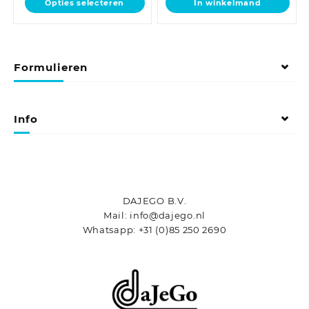
Opties selecteren
In winkelmand
€143,69
product
heeft
meerdere
variaties.
Formulieren
Deze
optie
kan
gekozen
Info
worden
op
de
productpagina
DAJEGO B.V.
Mail: info@dajego.nl
Whatsapp: +31 (0)85 250 2690