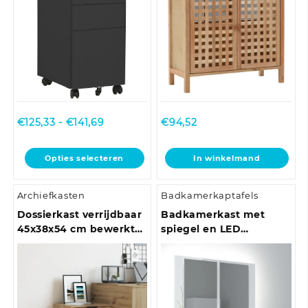
Prijsklasse:
€
125,33
-
€
141,69
€
94,52
€125,33
tot
Dit
Opties selecteren
In winkelmand
€141,69
product
heeft
Archiefkasten
Badkamerkaptafels
meerdere
variaties.
Dossierkast verrijdbaar
Badkamerkast met
Deze
45x38x54 cm bewerkt
spiegel en LED
optie
hout bruineiken
80x12x45 cm acryl
kan
hoogglans wit
gekozen
worden
op