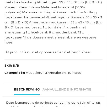
met olieafwerking Afmetingen: 55 x 55 x 37 cm (L x B x H)
Kussen: Kleur: blauw Materiaal hoes: stof (100%
polyester) Materiaal vulling zitkussen: schuim Vulling
rugkussen: katoenvezel Afmetingen zitkussen: 55 x 55 x 3
cm (B x D x D) Afmetingen rugkussen: 55 x 45 x 13 cm (L x
B x D) Levering bevat: 1 x tuintafel 4 x bank met
armleuning 1 x hoekbank 6 x middenbank 12 x
rugkussen 11 x zitkussen met afneembare en wasbare
hoes
Dit product is nu niet op voorraad en niet beschikbaar.
SKU:
N/B
Categorieën
Meubelen
,
Tuinmeubelen
,
Tuinsets
BESCHRIJVING
AANVULLENDE INFORMATIE
Deze loungeset is de perfecte aanvulling op je tuin of terras