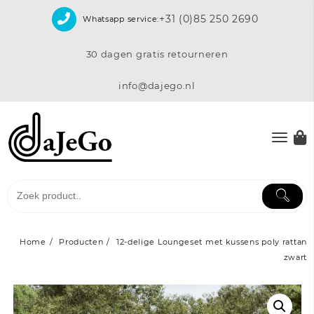
Skip
+31 (0)85 250 2690
Whatsapp service:
to
content
30 dagen gratis retourneren
info@dajego.nl
Home
Producten
12-delige Loungeset met kussens poly rattan
zwart