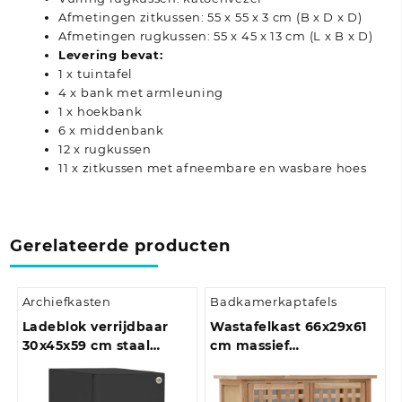
Afmetingen zitkussen: 55 x 55 x 3 cm (B x D x D)
Afmetingen rugkussen: 55 x 45 x 13 cm (L x B x D)
Levering bevat:
1 x tuintafel
4 x bank met armleuning
1 x hoekbank
6 x middenbank
12 x rugkussen
11 x zitkussen met afneembare en wasbare hoes
Gerelateerde producten
Archiefkasten
Badkamerkaptafels
Ladeblok verrijdbaar
Wastafelkast 66x29x61
30x45x59 cm staal
cm massief
antracietkleurig
walnotenhout