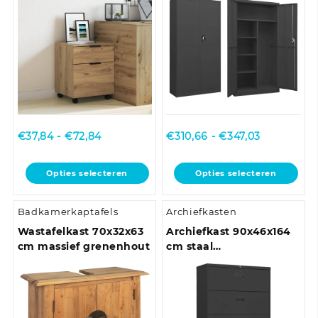
Prijsklasse:
Prijsklasse
€
37,84
-
€
72,84
€
310,66
-
€
347,03
€37,84
€310,66
tot
tot
Dit
Dit
Opties selecteren
Opties selecteren
€72,84
€347,03
product
product
heeft
heeft
Badkamerkaptafels
Archiefkasten
meerdere
meerdere
variaties.
variaties.
Wastafelkast 70x32x63
Archiefkast 90x46x164
Deze
Deze
cm massief grenenhout
cm staal
optie
optie
antracietkleurig
kan
kan
gekozen
gekozen
worden
worden