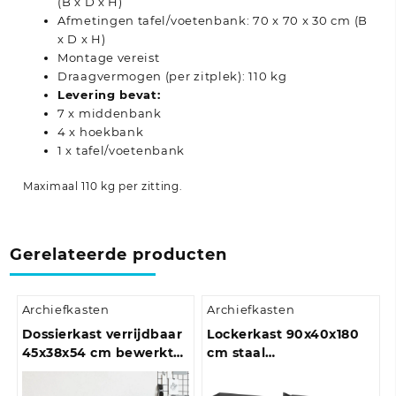
(B x D x H)
Afmetingen tafel/voetenbank: 70 x 70 x 30 cm (B
x D x H)
Montage vereist
Draagvermogen (per zitplek): 110 kg
Levering bevat:
7 x middenbank
4 x hoekbank
1 x tafel/voetenbank
Maximaal 110 kg per zitting.
Gerelateerde producten
Archiefkasten
Archiefkasten
Dossierkast verrijdbaar
Lockerkast 90x40x180
45x38x54 cm bewerkt
cm staal
hout bruineiken
antracietkleurig