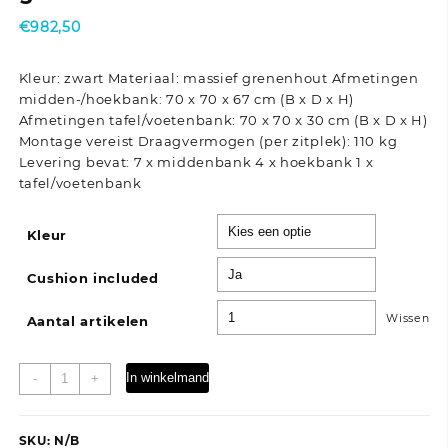
€
982,50
Kleur: zwart Materiaal: massief grenenhout Afmetingen
midden-/hoekbank: 70 x 70 x 67 cm (B x D x H)
Afmetingen tafel/voetenbank: 70 x 70 x 30 cm (B x D x H)
Montage vereist Draagvermogen (per zitplek): 110 kg
Levering bevat: 7 x middenbank 4 x hoekbank 1 x
tafel/voetenbank
Kleur
Cushion included
Wissen
Aantal artikelen
12-
In winkelmand
-
+
delige
Loungeset
massief
SKU:
N/B