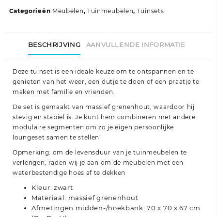
grenenhout
Categorieën
Meubelen
,
Tuinmeubelen
,
Tuinsets
aantal
BESCHRIJVING
AANVULLENDE INFORMATIE
Deze tuinset is een ideale keuze om te ontspannen en te
genieten van het weer, een dutje te doen of een praatje te
maken met familie en vrienden.
De set is gemaakt van massief grenenhout, waardoor hij
stevig en stabiel is. Je kunt hem combineren met andere
modulaire segmenten om zo je eigen persoonlijke
loungeset samen te stellen!
Opmerking: om de levensduur van je tuinmeubelen te
verlengen, raden wij je aan om de meubelen met een
waterbestendige hoes af te dekken
Kleur: zwart
Materiaal: massief grenenhout
Afmetingen midden-/hoekbank: 70 x 70 x 67 cm