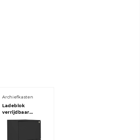
Archiefkasten
Ladeblok
verrijdbaar
39x45x67 cm staal
antracietkleurig