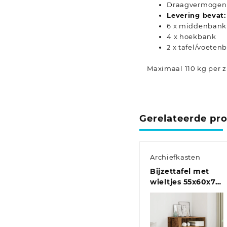
Draagvermogen (p
Levering bevat:
6 x middenbank
4 x hoekbank
2 x tafel/voeten
Maximaal 110 kg per zi
Gerelateerde pr
Archiefkasten
Bijzettafel met
wieltjes 55x60x78
cm hout
artisanaal
eikenkleur