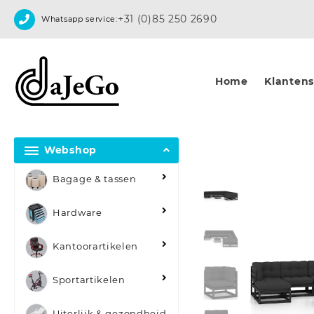
Skip
+31 (0)85 250 2690
Whatsapp service:
to
content
Home
Klantense
Webshop
Bagage & tassen
Hardware
Kantoorartikelen
Sportartikelen
Uiterlijk & gezondheid