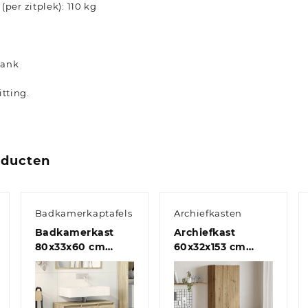
er zitplek): 110 kg
bank
tting.
oducten
Badkamerkaptafels
Archiefkasten
Badkamerkast
Archiefkast
80x33x60 cm
60x32x153 cm
bewerkt hout
bewerkt hout
bruin eikenkleur
gerookt
eikenkleurig