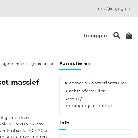
info@dajego.nl
Inloggen
Formulieren
oungeset massief grenenhout
set massief
Algemeen Contactformulier
Klachtenformulier
Retour /
e:
herroepingsformulier
ief grenenhout
Info
k: 70 x 70 x 67 cm
/voetenbank: 70 x 70 x
ereist Draagvermogen