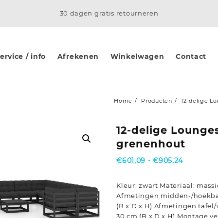
30 dagen gratis retourneren
rvice / info
Afrekenen
Winkelwagen
Contact
Home
Producten
12-delige L
12-delige Lounge
grenenhout
Prijsklass
€
601,09
-
€
905,24
€601,09
tot
Kleur: zwart Materiaal: mass
€905,24
Afmetingen midden-/hoekban
(B x D x H) Afmetingen tafel
30 cm (B x D x H) Montage v