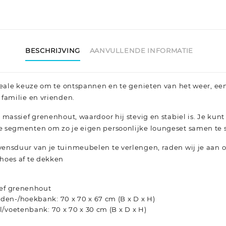
BESCHRIJVING
AANVULLENDE INFORMATIE
deale keuze om te ontspannen en te genieten van het weer, een
familie en vrienden.
 massief grenenhout, waardoor hij stevig en stabiel is. Je ku
 segmenten om zo je eigen persoonlijke loungeset samen te s
ensduur van je tuinmeubelen te verlengen, raden wij je aa
hoes af te dekken
ief grenenhout
en-/hoekbank: 70 x 70 x 67 cm (B x D x H)
/voetenbank: 70 x 70 x 30 cm (B x D x H)