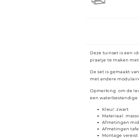
Deze tuinset is een i
praatje te maken met 
De set is gemaakt van
met andere modulaire
Opmerking: om de lev
een waterbestendige 
Kleur: zwart
Materiaal: mass
Afmetingen midd
Afmetingen tafel
Montage vereist