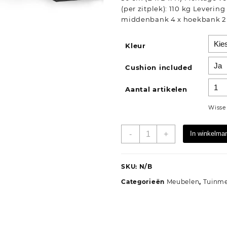
(per zitplek): 110 kg Levering
middenbank 4 x hoekbank 2 
Kleur
Cushion included
Aantal artikelen
Wisse
12-
-
+
In winkelma
delige
Loungeset
massief
SKU:
N/B
grenenhout
Categorieën
Meubelen
,
Tuinm
aantal