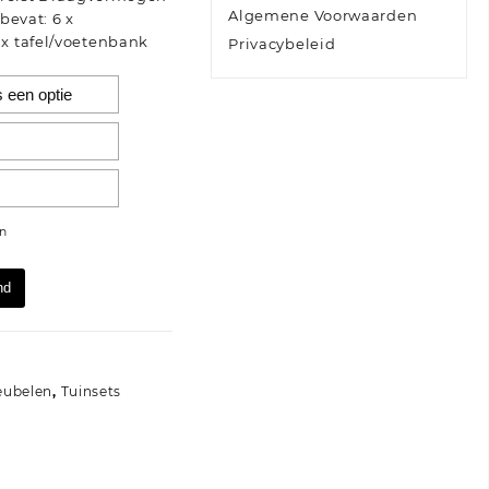
Algemene Voorwaarden
 bevat: 6 x
x tafel/voetenbank
Privacybeleid
n
nd
eubelen
,
Tuinsets