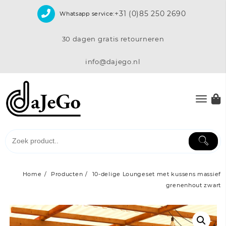
Skip
+31 (0)85 250 2690
Whatsapp service:
to
content
30 dagen gratis retourneren
info@dajego.nl
Home
Producten
10-delige Loungeset met kussens massief
grenenhout zwart