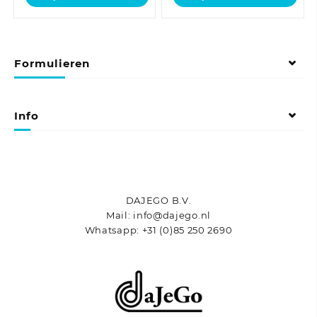
€142,01
€230,54
product
product
heeft
heeft
meerdere
meerdere
variaties.
variaties.
Formulieren
Deze
Deze
optie
optie
kan
kan
gekozen
gekozen
Info
worden
worden
op
op
de
de
productpagina
productpagina
DAJEGO B.V.
Mail: info@dajego.nl
Whatsapp: +31 (0)85 250 2690