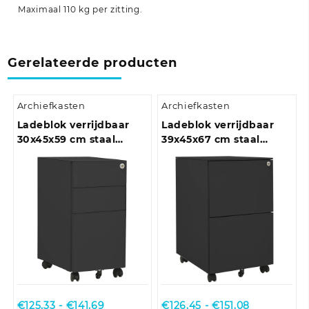
Maximaal 110 kg per zitting.
Gerelateerde producten
Archiefkasten
Archiefkasten
Ladeblok verrijdbaar
Ladeblok verrijdbaar
30x45x59 cm staal
39x45x67 cm staal
antracietkleurig
antracietkleurig
Prijsklasse:
Prijsklasse:
€
125,33
-
€
141,69
€
126,45
-
€
151,08