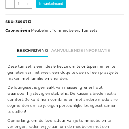
10-
In winkelmand
-
+
delige
Loungeset
met
SKU:
3096713
kussens
Categorieën
Meubelen
,
Tuinmeubelen
,
Tuinsets
massief
grenenhout
zwart
BESCHRIJVING
AANVULLENDE INFORMATIE
aantal
Deze tuinset is een ideale keuze om te ontspannen en te
genieten van het weer, een dutje te doen of een praatje te
maken met familie en vrienden.
De loungeset is gemaakt van massief grenenhout,
waardoor hij stevig en stabiel is. De kussens bieden extra
comfort. Je kunt hem combineren met andere modulaire
segmenten om zo je eigen persoonlijke loungeset samen
te stellen!
Opmerking: om de levensduur van je tuinmeubelen te
verlengen, raden wij je aan om de meubelen met een