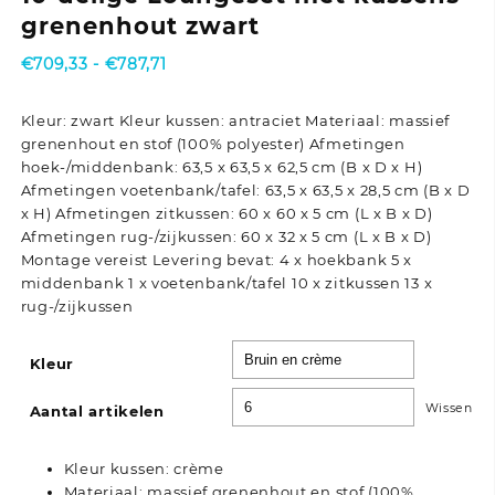
grenenhout zwart
Prijsklasse:
€
709,33
-
€
787,71
€709,33
tot
Kleur: zwart Kleur kussen: antraciet Materiaal: massief
€787,71
grenenhout en stof (100% polyester) Afmetingen
hoek-/middenbank: 63,5 x 63,5 x 62,5 cm (B x D x H)
Afmetingen voetenbank/tafel: 63,5 x 63,5 x 28,5 cm (B x D
x H) Afmetingen zitkussen: 60 x 60 x 5 cm (L x B x D)
Afmetingen rug-/zijkussen: 60 x 32 x 5 cm (L x B x D)
Montage vereist Levering bevat: 4 x hoekbank 5 x
middenbank 1 x voetenbank/tafel 10 x zitkussen 13 x
rug-/zijkussen
Kleur
Wissen
Aantal artikelen
Kleur kussen: crème
Materiaal: massief grenenhout en stof (100%