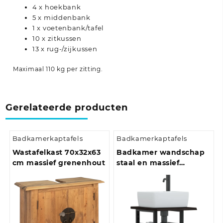
4 x hoekbank
5 x middenbank
1 x voetenbank/tafel
10 x zitkussen
13 x rug-/zijkussen
Maximaal 110 kg per zitting.
Gerelateerde producten
Badkamerkaptafels
Badkamerkaptafels
Wastafelkast 70x32x63
Badkamer wandschap
cm massief grenenhout
staal en massief
eikenhout