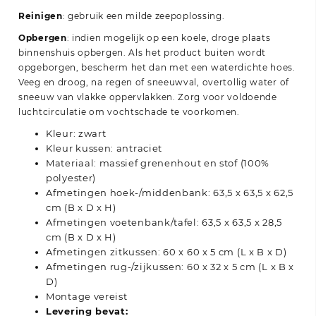
Reinigen
: gebruik een milde zeepoplossing.
Opbergen
: indien mogelijk op een koele, droge plaats
binnenshuis opbergen. Als het product buiten wordt
opgeborgen, bescherm het dan met een waterdichte hoes.
Veeg en droog, na regen of sneeuwval, overtollig water of
sneeuw van vlakke oppervlakken. Zorg voor voldoende
luchtcirculatie om vochtschade te voorkomen.
Kleur: zwart
Kleur kussen: antraciet
Materiaal: massief grenenhout en stof (100%
polyester)
Afmetingen hoek-/middenbank: 63,5 x 63,5 x 62,5
cm (B x D x H)
Afmetingen voetenbank/tafel: 63,5 x 63,5 x 28,5
cm (B x D x H)
Afmetingen zitkussen: 60 x 60 x 5 cm (L x B x D)
Afmetingen rug-/zijkussen: 60 x 32 x 5 cm (L x B x
D)
Montage vereist
Levering bevat: