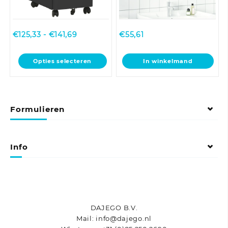
Prijsklasse:
€
125,33
-
€
141,69
€
55,61
€125,33
tot
Dit
Opties selecteren
In winkelmand
€141,69
product
heeft
meerdere
variaties.
Formulieren
Deze
optie
kan
gekozen
Info
worden
op
de
productpagina
DAJEGO B.V.
Mail: info@dajego.nl