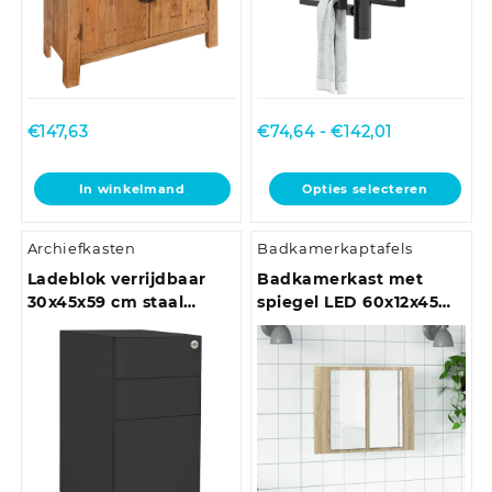
Prijsklasse:
€
147,63
€
74,64
-
€
142,01
€74,64
tot
Dit
In winkelmand
Opties selecteren
€142,01
product
heeft
Archiefkasten
Badkamerkaptafels
meerdere
variaties.
Ladeblok verrijdbaar
Badkamerkast met
Deze
30x45x59 cm staal
spiegel LED 60x12x45
optie
antracietkleurig
acryl sonoma
kan
eikenkleurig
gekozen
worden
op
de
productpagina