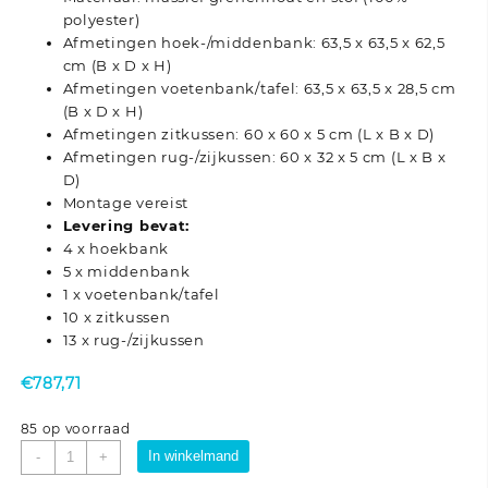
polyester)
Afmetingen hoek-/middenbank: 63,5 x 63,5 x 62,5
cm (B x D x H)
Afmetingen voetenbank/tafel: 63,5 x 63,5 x 28,5 cm
(B x D x H)
Afmetingen zitkussen: 60 x 60 x 5 cm (L x B x D)
Afmetingen rug-/zijkussen: 60 x 32 x 5 cm (L x B x
D)
Montage vereist
Levering bevat:
4 x hoekbank
5 x middenbank
1 x voetenbank/tafel
10 x zitkussen
13 x rug-/zijkussen
€
787,71
85 op voorraad
10-
In winkelmand
-
+
delige