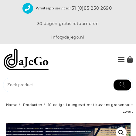
Skip
+31 (0)85 250 2690
Whatsapp service:
to
content
30 dagen gratis retourneren
info@dajego.nl
Home
Producten
10-delige Loungeset met kussens grenenhout
zwart