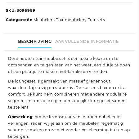
Loungeset
met
SKU:
3096989
kussens
Categorieën
Meubelen
,
Tuinmeubelen
,
Tuinsets
grenenhout
zwart
aantal
BESCHRIJVING
AANVULLENDE INFORMATIE
Deze houten tuinmeubelset is een ideale keuze om te
ontspannen en te genieten van het weer, een dutje te doen
of een praatje te maken met familie en vrienden.
De loungeset is gemaakt van massief grenenhout,
waardoor hij stevig en stabiel is. De kussens bieden extra
comfort. Je kunt hem combineren met andere modulaire
segmenten om zo je eigen persoonlijke loungeset samen
te stellen!
Opmerking
: om de levensduur van je tuinmeubelen te
verlengen, raden wij je aan om de meubelen regelmatig
schoon te maken en ze niet zonder bescherming buiten op
te bergen.